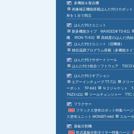
多機能＆複合機
画像補正機能搭載はんだ付けロボット MI
布を１台で両立
はんだ付けユニット
新多機能タイプ MAXEEDⅡ TS-811
機 IRON TI-632
高精度のはんだ供給に実
はんだ付けユニット（旧機種）
独自温調プログラム搭載（多機能タイプ） 
はんだ付けサポートツール
はんだ付け統合ソフトウェア TSCO 
はんだ付けオプション
エアーインチューブ TT-711
クリーナ
ーポット TP-643
Ｎ２ジャケット TJ
TNZ3-□□□
ツールチェンジャー TTC-3
フラクサー
フラックス塗布ロボット特集ページ
ス塗布ユニット MONBIT-mkit
スルーホー
基板分割機
乾式基板分割ダイサー特集ページ