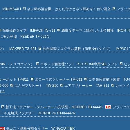
NIMAXⅡ-I
ネジ締め複合機 はんだ付けとネジ締めを１台で両立
フラッ
簡単操作タイプ IMPACⅢ TS-711
繊細なテーマに対応した上位機種 IRON TI-
力発揮 FEEDER TF-621N
MAXEED TS-621
独自温調プログラム搭載（簡単操作タイプ） IMPACⅡ TS
WIN （テスコウィン）
ロボット側管理ソフト TSUTSUMI専用SELソフト
ビ
ーポット TP-811
水ローラ式クリーナー TM-611
コテ先位置補正装置 TG-0
-600
はんだプリヒート TW-210
エアプリヒーター TAH-311
カットイン
11
新工法フラクサー（スルーホール充填型）MONBIT-i TB-i444S
フラックス
ル充填式フラクサー MONBIT-m TB-m444-W
低コスト基板分割ダイサー WINGCUTTER