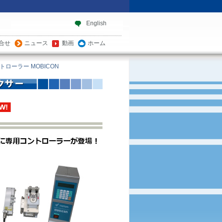
English
合せ
ニュース
動画
ホーム
ローラー MOBICON
フラクサー
フラックス塗布コントローラー M