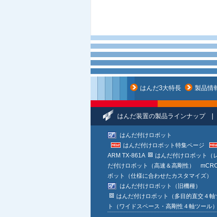
はんだ3大特長
製品情
はんだ装置の製品ラインナップ | 
はんだ付けロボット
はんだ付けロボット特集ページ
ARM TX-861A
はんだ付けロボット（レー
だ付けロボット（高速＆高剛性） mCROSSⅡ
ボット（仕様に合わせたカスタマイズ）
はんだ付けロボット（旧機種）
はんだ付けロボット（多目的直交４軸ツール）
ト（ワイドスペース・高剛性４軸ツール） mC