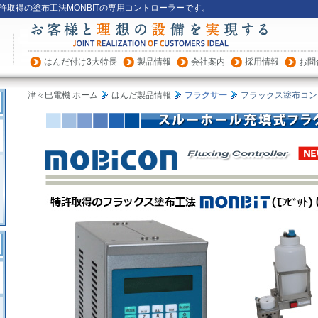
特許取得の塗布工法MONBITの専用コントローラーです。
はんだ付け3大特長
製品情報
会社案内
採用情報
お問
60年培った技術
津々巳電機 ホーム
はんだ製品情報
フラクサー
フラックス塗布コント
はんだ付け装置の3大特長
はんだ付け特殊工法
はんだ付け装置、カスタマイズ・複合機
はんだ付け装置の信頼と実績
はんだ付け装置の製品情報
製品ラインナップ
はんだ付けロボット
»