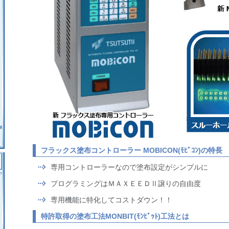
多機能＆複合機
»
はんだ付けユニット
»
はんだ付けサポートツール
»
はんだ付けオプション
»
フラクサー
»
基板分割機
»
お客様専用設備
»
特殊OEM商品
»
はんだユニットの特長
フラックス塗布コントローラー MOBICON(ﾓﾋﾞｺﾝ)の特長
会社案内
専用コントローラーなので塗布設定がシンプルに
ご挨拶
プログラミングはＭＡＸＥＥＤⅡ譲りの自由度
会社概要
専用機能に特化してコストダウン！！
主要取引先商社
特許取得の塗布工法MONBIT(ﾓﾝﾋﾞｯﾄ)工法とは
地図