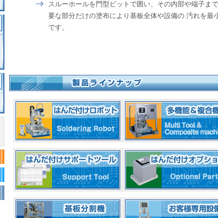
スルーホールを門型ビットで囲い、その内部や端子まで
要な部分だけの塗布により基板全体や設備の 汚れを最
採用情報
です。
採用情報
エントリーフォーム
お問合せ
お問合せフォーム
はんだ装置動画
はんだ付けロボットMINIMAXⅤ特集ページ
フラックス塗布MONBIT特集ページ
乾式基板分割ダイサー特集ページ