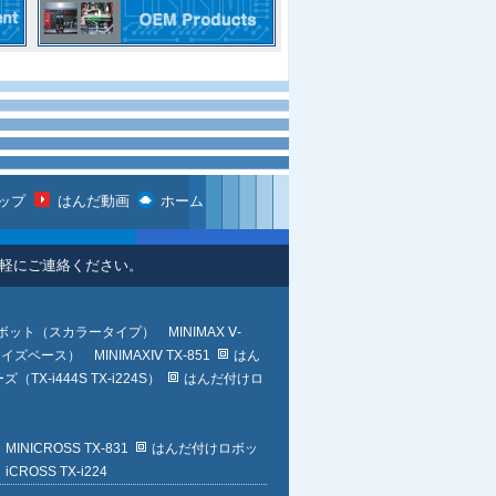
ップ
はんだ動画
ホーム
お気軽にご連絡ください。
ット（スカラータイプ） MINIMAX Ⅴ-
ース） MINIMAXⅣ TX-851
はん
-i444S TX-i224S）
はんだ付けロ
CROSS TX-831
はんだ付けロボッ
SS TX-i224