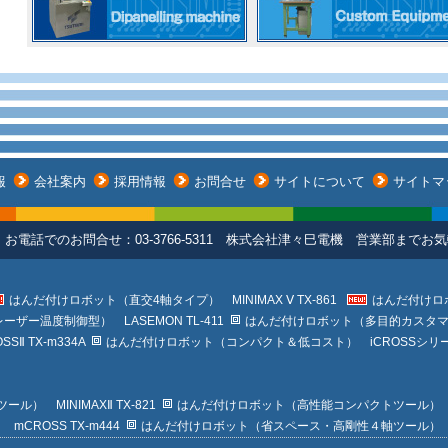
報
会社案内
採用情報
お問合せ
サイトについて
サイトマ
お電話でのお問合せ：03-3766-5311 株式会社津々巳電機 営業部まで
はんだ付けロボット（直交4軸タイプ） MINIMAX Ⅴ TX-861
はんだ付けロボ
ザー温度制御型） LASEMON TL-411
はんだ付けロボット（多目的カスタマイズベ
 TX-m334A
はんだ付けロボット（コンパクト＆低コスト） iCROSSシリーズ（TX
 MINIMAXⅡ TX-821
はんだ付けロボット（高性能コンパクトツール） MINI
ROSS TX-m444
はんだ付けロボット（省スペース・高剛性４軸ツール） iCRO