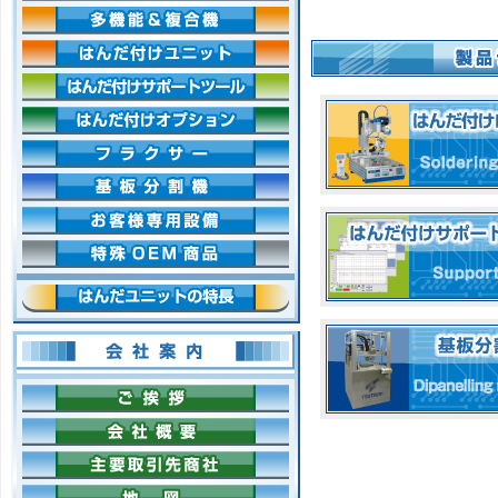
多機能＆複合機
»
はんだ付けユニット
»
はんだ付けサポートツール
»
はんだ付けオプション
»
フラクサー
»
基板分割機
»
お客様専用設備
»
特殊OEM商品
»
はんだユニットの特長
会社案内
ご挨拶
会社概要
主要取引先商社
地図