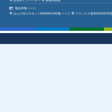
照明用インバーター
各種制御盤
製品特集ページ
はんだ付けロボットMINIMAXⅤ特集ページ
フラックス塗布MONBIT