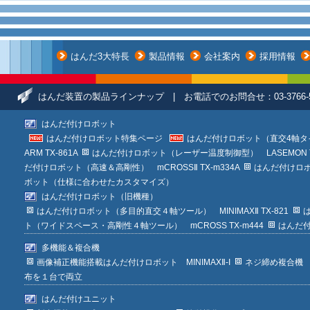
はんだ3大特長
製品情報
会社案内
採用情報
はんだ装置の製品ラインナップ | お電話でのお問合せ：03-376
はんだ付けロボット
はんだ付けロボット特集ページ
はんだ付けロボット（直交4軸タイプ）
ARM TX-861A
はんだ付けロボット（レーザー温度制御型） LASEMON TL
だ付けロボット（高速＆高剛性） mCROSSⅡ TX-m334A
はんだ付けロボッ
ボット（仕様に合わせたカスタマイズ）
はんだ付けロボット（旧機種）
はんだ付けロボット（多目的直交４軸ツール） MINIMAXⅡ TX-821
は
ト（ワイドスペース・高剛性４軸ツール） mCROSS TX-m444
はんだ付
多機能＆複合機
画像補正機能搭載はんだ付けロボット MINIMAXⅡ-I
ネジ締め複合機
布を１台で両立
はんだ付けユニット