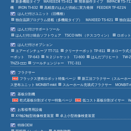
新多機能タイプ MAXEEDⅡ TS-811
簡単操作タイプ IMPACⅢ TS-71
機 IRON TI-632
高精度のはんだ供給に実力発揮 FEEDER TF-621N
はんだ付けユニット（旧機種）
独自温調プログラム搭載（多機能タイプ） MAXEED TS-621
独自温調
はんだ付けサポートツール
はんだ付け統合ソフトウェア TSCO WIN （テスコウィン）
ロボット
はんだ付けオプション
エアーインチューブ TT-711
クリーナーポット TP-811
水ローラ式ク
ーポット TP-643
Ｎ２ジャケット TJ-600
はんだプリヒート TW-2
TNZ3-□□□
ツールチェンジャー TTC-311
フラクサー
フラックス塗布ロボット特集ページ
新工法フラクサー（スルーホール充填型
ス塗布ユニット MONBIT-mkit
スルーホール充填式フラクサー MONBIT-m T
基板分割機
乾式基板分割ダイサー特集ページ
低コスト基板分割ダイサー WIN
お客様専用設備
XY軸2軸型画像検査装置
卓上小型画像検査装置
特殊OEM