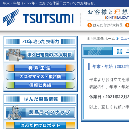
年末・年始（2022年）における休業日についてのお知らせ。
はんだ付け3大特長
60年培った技術
津々巳電機 ホーム
ニュ
はんだ付け装置の3大特長
年末・年始（202
はんだ付け特殊工法
はんだ付け装置、カスタマイズ
平素よりお引立てを
はんだ付け装置の信頼と実績
表記の件、年末・年
はんだ付け装置の製品情報
休業日：2021年12月
製品ラインナップ
以上、宜しくお願い
はんだ付けロボット
»