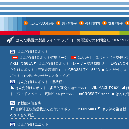
はんだ3大特長
製品情報
会社案内
採用情報
はんだ装置の製品ラインナップ | お電話でのお問合せ：03-376
はんだ付けロボット
はんだ付けロボット特集ページ
はんだ付けロボット（直交4軸タイプ）
ARM TX-861A
はんだ付けロボット（レーザー温度制御型） LASEMON TL
だ付けロボット（高速＆高剛性） mCROSSⅡ TX-m334A
はんだ付けロボッ
ボット（仕様に合わせたカスタマイズ）
はんだ付けロボット（旧機種）
はんだ付けロボット（多目的直交４軸ツール） MINIMAXⅡ TX-821
は
ト（ワイドスペース・高剛性４軸ツール） mCROSS TX-m444
はんだ付
多機能＆複合機
画像補正機能搭載はんだ付けロボット MINIMAXⅡ-I
ネジ締め複合機
布を１台で両立
はんだ付けユニット