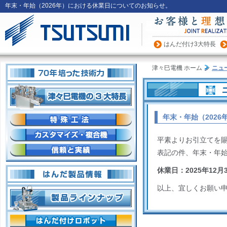
年末・年始（2026年）における休業日についてのお知らせ。
はんだ付け3大特長
60年培った技術
津々巳電機 ホーム
ニュ
はんだ付け装置の3大特長
年末・年始（202
はんだ付け特殊工法
はんだ付け装置、カスタマイズ
平素よりお引立てを
はんだ付け装置の信頼と実績
表記の件、年末・年
はんだ付け装置の製品情報
休業日：2025年12月
製品ラインナップ
以上、宜しくお願い
はんだ付けロボット
»