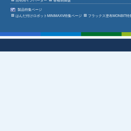
照明用インバーター
各種制御盤
製品特集ページ
はんだ付けロボットMINIMAXⅤ特集ページ
フラックス塗布MONBIT