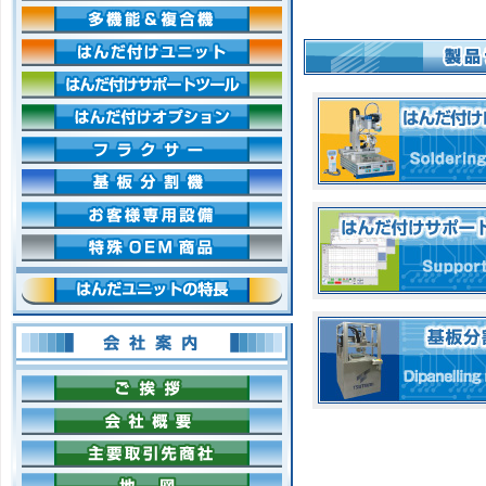
多機能＆複合機
»
はんだ付けユニット
»
はんだ付けサポートツール
»
はんだ付けオプション
»
フラクサー
»
基板分割機
»
お客様専用設備
»
特殊OEM商品
»
はんだユニットの特長
会社案内
ご挨拶
会社概要
主要取引先商社
地図