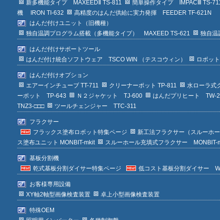
新多機能タイプ MAXEEDⅡ TS-811
簡単操作タイプ IMPACⅢ TS-71
機 IRON TI-632
高精度のはんだ供給に実力発揮 FEEDER TF-621N
はんだ付けユニット（旧機種）
独自温調プログラム搭載（多機能タイプ） MAXEED TS-621
独自温調
はんだ付けサポートツール
はんだ付け統合ソフトウェア TSCO WIN （テスコウィン）
ロボット
はんだ付けオプション
エアーインチューブ TT-711
クリーナーポット TP-811
水ローラ式ク
ーポット TP-643
Ｎ２ジャケット TJ-600
はんだプリヒート TW-2
TNZ3-□□□
ツールチェンジャー TTC-311
フラクサー
フラックス塗布ロボット特集ページ
新工法フラクサー（スルーホール充填型
ス塗布ユニット MONBIT-mkit
スルーホール充填式フラクサー MONBIT-m T
基板分割機
乾式基板分割ダイサー特集ページ
低コスト基板分割ダイサー WIN
お客様専用設備
XY軸2軸型画像検査装置
卓上小型画像検査装置
特殊OEM